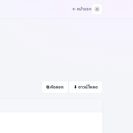
← หน้าแรก
⧉ คัดลอก
⬇ ดาวน์โหลด