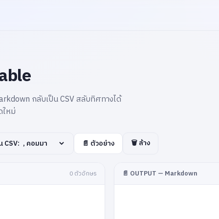
able
rkdown กลับเป็น CSV สลับทิศทางได้
ดใหม่
🗑 ล้าง
ั่น CSV:
📄 ตัวอย่าง
📄 OUTPUT — Markdown
0 ตัวอักษร